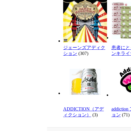
ジェーンズアディク
患者にと
ション
(307)
ンキライ
ADDICTION（アデ
addicti
ィクション）
(3)
ョン
(71)