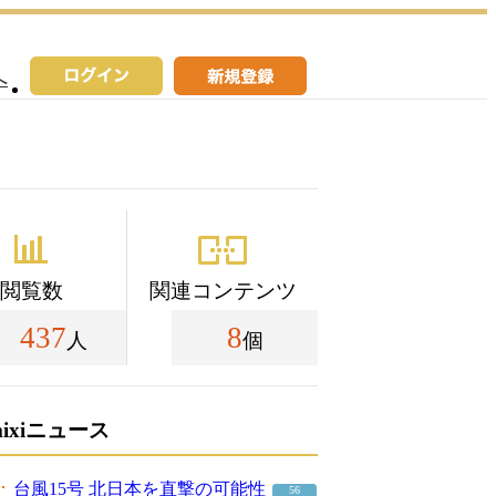
へ
閲覧数
関連コンテンツ
437
8
人
個
mixiニュース
台風15号 北日本を直撃の可能性
56