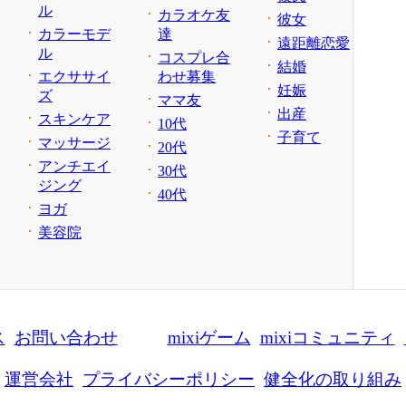
ル
カラオケ友
彼女
カラーモデ
達
遠距離恋愛
ル
コスプレ合
結婚
エクササイ
わせ募集
妊娠
ズ
ママ友
出産
スキンケア
10代
子育て
マッサージ
20代
アンチエイ
30代
ジング
40代
ヨガ
美容院
ス
お問い合わせ
mixiゲーム
mixiコミュニティ
運営会社
プライバシーポリシー
健全化の取り組み