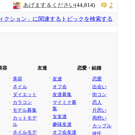
2
あげます＆ください
(44,814)
ィクション」に関連するトピックを検索する
美容
友達
恋愛・結婚
美容
友達
恋愛
ネイル
オフ会
出会い
ダイエット
友達募集
街コン
カラコン
マイミク募
恋人
集
モデル募集
片思い
女友達
カットモデ
両想い
ル
趣味友達
カップル
ネイルモデ
オフ会友達
彼氏