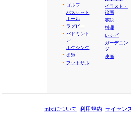
ゴルフ
イラスト・
バスケット
絵画
ボール
英語
ラグビー
料理
バドミント
レシピ
ン
ガーデニン
ボクシング
グ
柔道
映画
フットサル
mixiについて
利用規約
ライセン