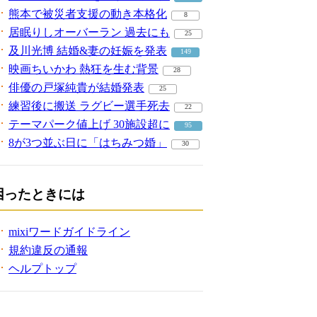
熊本で被災者支援の動き本格化
8
居眠りしオーバーラン 過去にも
25
及川光博 結婚&妻の妊娠を発表
149
映画ちいかわ 熱狂を生む背景
28
俳優の戸塚純貴が結婚発表
25
練習後に搬送 ラグビー選手死去
22
テーマパーク値上げ 30施設超に
95
8が3つ並ぶ日に「はちみつ婚」
30
困ったときには
mixiワードガイドライン
規約違反の通報
ヘルプトップ