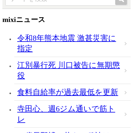
mixiニュース
令和8年熊本地震 激甚災害に
指定
江別暴行死 川口被告に無期懲
役
食料自給率が過去最低を更新
寺田心、週6ジム通いで筋ト
レ