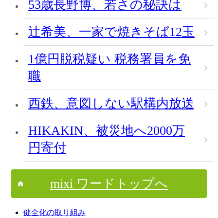
53歳長野博、若さの秘訣は
辻希美、一家で焼きそば12玉
1億円脱税疑い 税務署員を免
職
西鉄、意図しない駅構内放送
HIKAKIN、被災地へ2000万
円寄付
mixi ワードトップへ
健全化の取り組み