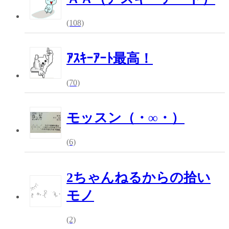
(108)
ｱｽｷｰｱｰﾄ最高！
(70)
モッスン（・∞・）
(6)
2ちゃんねるからの拾い
モノ
(2)