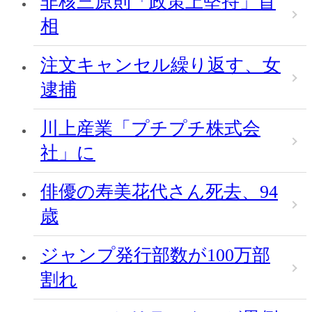
非核三原則「政策上堅持」首
相
注文キャンセル繰り返す、女
逮捕
川上産業「プチプチ株式会
社」に
俳優の寿美花代さん死去、94
歳
ジャンプ発行部数が100万部
割れ