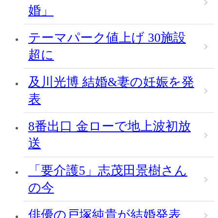
婚」
テーマパーク値上げ 30施設
超に
及川光博 結婚&妻の妊娠を発
表
8番出口 金ローで地上波初放
送
「要介護5」志茂田景樹さん
の今
俳優の戸塚純貴が結婚発表