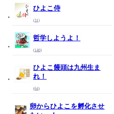
ひよこ侍
(31)
哲学しようよ！
(140)
ひよこ饅頭は九州生ま
れ！
(64)
卵からひよこを孵化させ