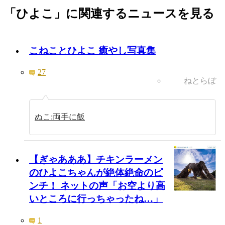
「ひよこ」に関連するニュースを見る
こねことひよこ 癒やし写真集
27
ねとらぼ
ぬこ:両手に飯
【ぎゃあああ】チキンラーメン
のひよこちゃんが絶体絶命のピ
ンチ！ ネットの声「お空より高
いところに行っちゃったね…」
1