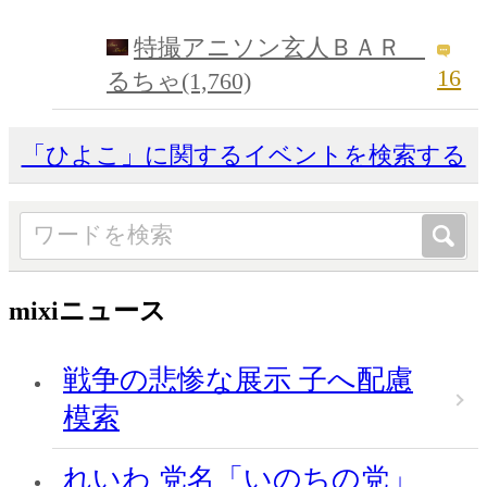
特撮アニソン玄人ＢＡＲ
16
るちゃ(1,760)
「ひよこ」に関するイベントを検索する
mixiニュース
戦争の悲惨な展示 子へ配慮
模索
れいわ 党名「いのちの党」