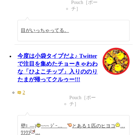
Pouch［ポー
チ］
目がいっちゃってる。
今度は小袋タイプだよ♪ Twitter
で注目を集めたチョーきゃわわ
な「ひよこチップ」入りののり
たまが帰ってクルゥー!!!
2
Pouch［ポー
チ］
壁||_―)
~~~ ｼﾞｰ…
とある１匹のヒヨコ
…
ﾜﾗﾜﾗ
…