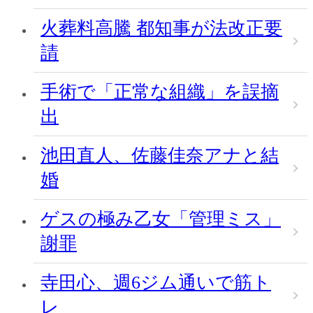
火葬料高騰 都知事が法改正要
請
手術で「正常な組織」を誤摘
出
池田直人、佐藤佳奈アナと結
婚
ゲスの極み乙女「管理ミス」
謝罪
寺田心、週6ジム通いで筋ト
レ