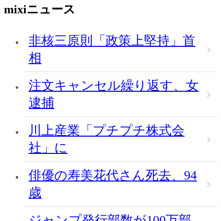
mixiニュース
非核三原則「政策上堅持」首
相
注文キャンセル繰り返す、女
逮捕
川上産業「プチプチ株式会
社」に
俳優の寿美花代さん死去、94
歳
ジャンプ発行部数が100万部