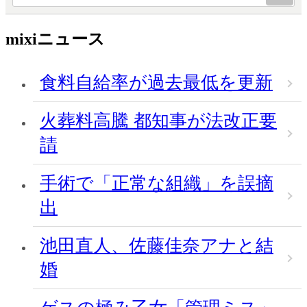
mixiニュース
食料自給率が過去最低を更新
火葬料高騰 都知事が法改正要
請
手術で「正常な組織」を誤摘
出
池田直人、佐藤佳奈アナと結
婚