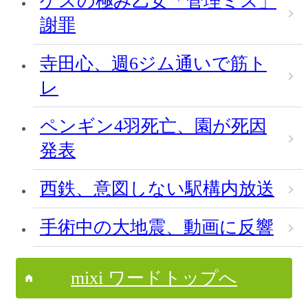
ゲスの極み乙女「管理ミス」
謝罪
寺田心、週6ジム通いで筋ト
レ
ペンギン4羽死亡、園が死因
発表
西鉄、意図しない駅構内放送
手術中の大地震、動画に反響
mixi ワードトップへ