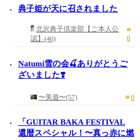
典子姫が天に召されました
北沢典子倶楽部【ご本人公
0
認】(40)
Natumi雪の会🍒ありがとうご
ざいました❣️
0
〜美遊〜(57)
「GUITAR BAKA FESTIVAL
還暦スペシャル！〜真っ赤に燃