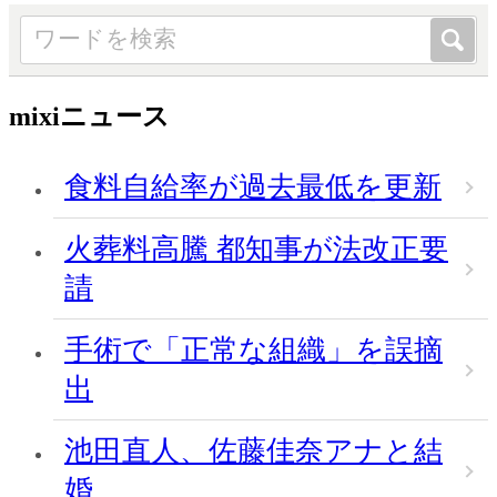
mixiニュース
食料自給率が過去最低を更新
火葬料高騰 都知事が法改正要
請
手術で「正常な組織」を誤摘
出
池田直人、佐藤佳奈アナと結
婚