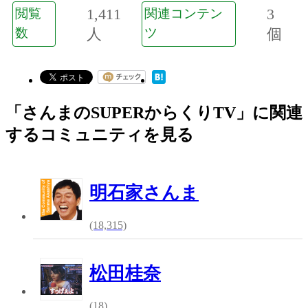
1,411
3
閲覧
関連コンテン
数
人
ツ
個
「さんまのSUPERからくりTV」に関連
するコミュニティを見る
明石家さんま
(18,315)
松田桂奈
(18)