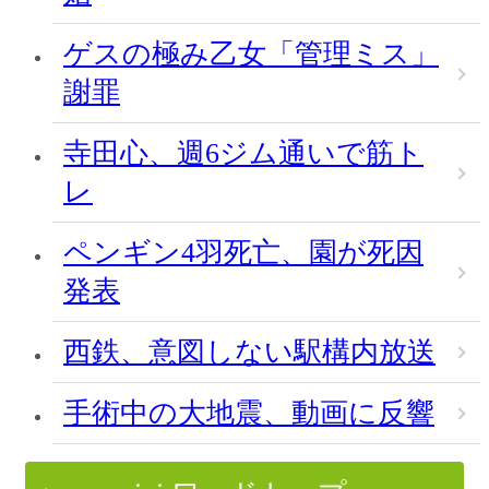
ゲスの極み乙女「管理ミス」
謝罪
寺田心、週6ジム通いで筋ト
レ
ペンギン4羽死亡、園が死因
発表
西鉄、意図しない駅構内放送
手術中の大地震、動画に反響