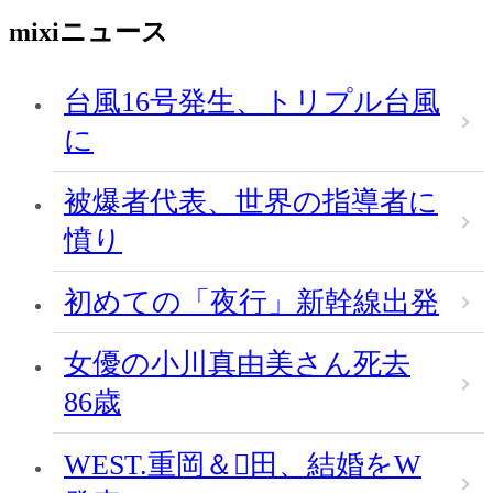
mixiニュース
台風16号発生、トリプル台風
に
被爆者代表、世界の指導者に
憤り
初めての「夜行」新幹線出発
女優の小川真由美さん死去
86歳
WEST.重岡＆田、結婚をW