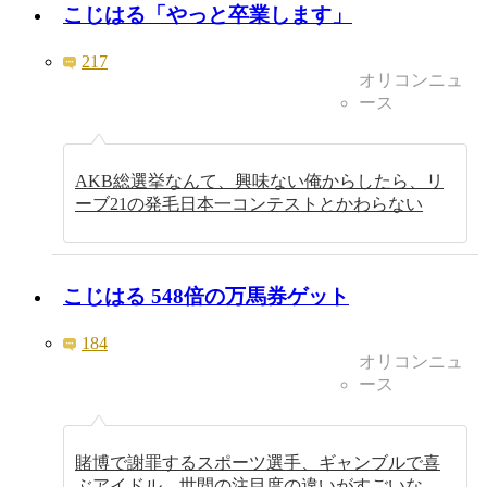
こじはる「やっと卒業します」
217
オリコンニュ
ース
AKB総選挙なんて、興味ない俺からしたら、リ
ーブ21の発毛日本一コンテストとかわらない
こじはる 548倍の万馬券ゲット
184
オリコンニュ
ース
賭博で謝罪するスポーツ選手、ギャンブルで喜
ぶアイドル。世間の注目度の違いがすごいな。