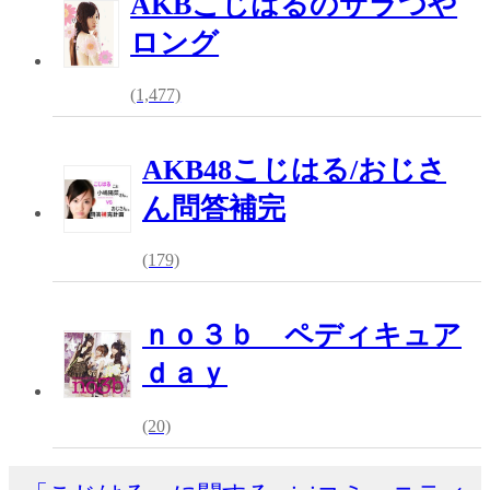
AKBこじはるのサラつや
ロング
(1,477)
AKB48こじはる/おじさ
ん問答補完
(179)
ｎｏ３ｂ ペディキュア
ｄａｙ
(20)