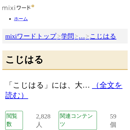
ホーム
mixiワードトップ
学問
…
こじはる
こじはる
「こじはる」には、大…
（全文を
読む）
2,828
59
閲覧
関連コンテン
数
人
ツ
個