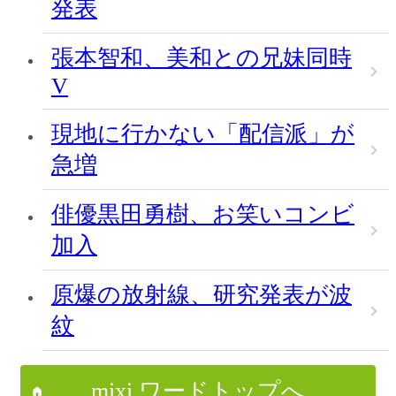
発表
張本智和、美和との兄妹同時
V
現地に行かない「配信派」が
急増
俳優黒田勇樹、お笑いコンビ
加入
原爆の放射線、研究発表が波
紋
mixi ワードトップへ