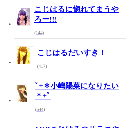
こじはるに惚れてまうや
ろー!!!
(144)
こじはるだいすき！
(417)
ﾟ+＊小嶋陽菜になりたい
＊+ﾟ
(644)