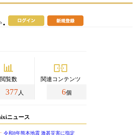
へ
閲覧数
関連コンテンツ
377
6
人
個
mixiニュース
令和8年熊本地震 激甚災害に指定