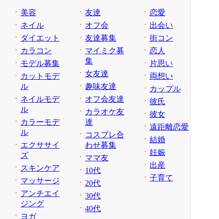
美容
友達
恋愛
ネイル
オフ会
出会い
ダイエット
友達募集
街コン
カラコン
マイミク募
恋人
集
モデル募集
片思い
女友達
カットモデ
両想い
ル
趣味友達
カップル
ネイルモデ
オフ会友達
彼氏
ル
カラオケ友
彼女
カラーモデ
達
遠距離恋愛
ル
コスプレ合
結婚
エクササイ
わせ募集
妊娠
ズ
ママ友
出産
スキンケア
10代
子育て
マッサージ
20代
アンチエイ
30代
ジング
40代
ヨガ