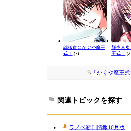
錦織貴＠かぐや魔王
輝夜真央
式！
(7)
王式！
(2
「かぐや魔王式
関連トピックを探す
ラノベ新刊情報10月版