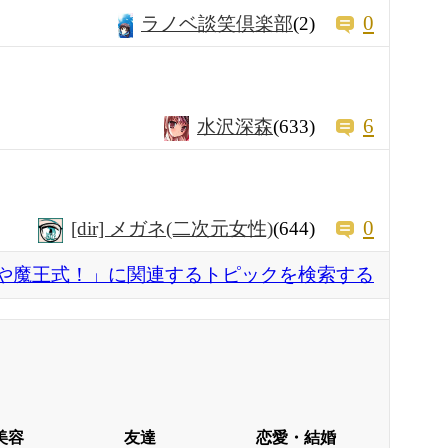
0
ラノベ談笑倶楽部
(2)
6
水沢深森
(633)
0
[dir] メガネ(二次元女性)
(644)
や魔王式！」に関連するトピックを検索する
美容
友達
恋愛・結婚