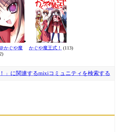
＠かぐや魔
かぐや魔王式！
(113)
2)
！」に関連するmixiコミュニティを検索する