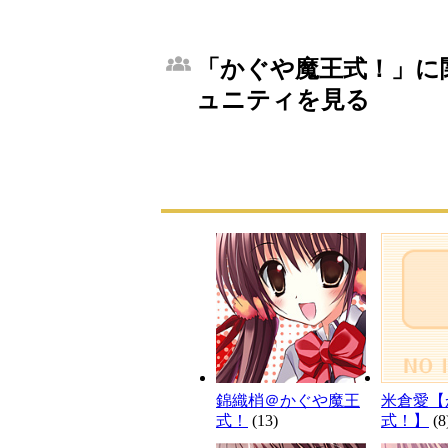
「かぐや魔王式！」に関
ュニティを見る
錦織梢＠かぐや魔王
米倉愛【
式！
(13)
式！】
(8