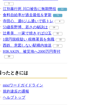
5
江別暴行死 川口被告に無期懲役
62
食料自給率が過去最低を更新
76
寺田心、週6ジム通いで筋トレ
4
53歳長野博、若さの秘訣は
14
辻希美、一家で焼きそば12玉
32
1億円脱税疑い 税務署員を免職
32
西鉄、意図しない駅構内放送
23
HIKAKIN、被災地へ2000万円寄付
39
困ったときには
mixiワードガイドライン
規約違反の通報
ヘルプトップ