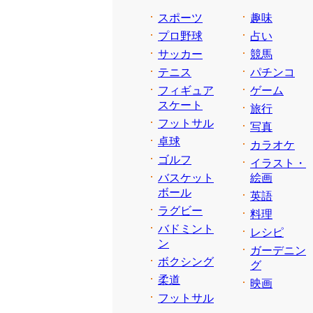
スポーツ
趣味
プロ野球
占い
サッカー
競馬
テニス
パチンコ
フィギュア
ゲーム
スケート
旅行
フットサル
写真
卓球
カラオケ
ゴルフ
イラスト・
バスケット
絵画
ボール
英語
ラグビー
料理
バドミント
レシピ
ン
ガーデニン
ボクシング
グ
柔道
映画
フットサル