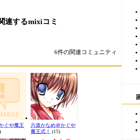
連するmixiコミ
6件の関連コミュニティ
かぐや魔王
六道かなめ＠かぐや
)
魔王式！
(15)