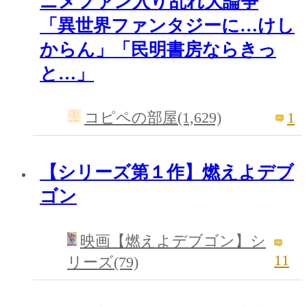
ニメファン入り乱れ大論争
「異世界ファンタジーに…けし
からん」「民明書房ならきっ
と…」
1
コピペの部屋(1,629)
【シリーズ第１作】燃えよデブ
ゴン
映画【燃えよデブゴン】シ
11
リーズ(79)