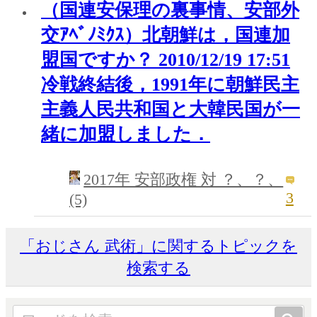
（国連安保理の裏事情、安部外
交ｱﾍﾞﾉﾐｸｽ）北朝鮮は，国連加
盟国ですか？ 2010/12/19 17:51
冷戦終結後，1991年に朝鮮民主
主義人民共和国と大韓民国が一
緒に加盟しました．
2017年 安部政権 対 ？、？、
3
(5)
「おじさん 武術」に関するトピックを
検索する