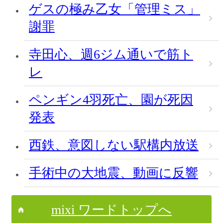
ゲスの極み乙女「管理ミス」
謝罪
寺田心、週6ジム通いで筋ト
レ
ペンギン4羽死亡、園が死因
発表
西鉄、意図しない駅構内放送
手術中の大地震、動画に反響
mixi ワードトップへ