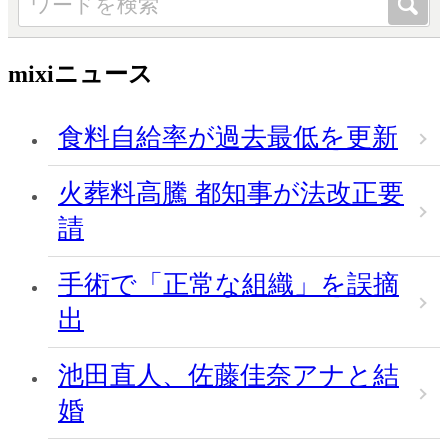
mixiニュース
食料自給率が過去最低を更新
火葬料高騰 都知事が法改正要
請
手術で「正常な組織」を誤摘
出
池田直人、佐藤佳奈アナと結
婚