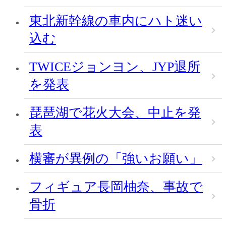
東北新幹線の車内にハト迷い
込む
TWICEジョンヨン、JYP退所
を発表
琵琶湖で花火大会、中止を発
表
横審が異例の「強いお願い」
フィギュア長岡柚奈、事故で
骨折