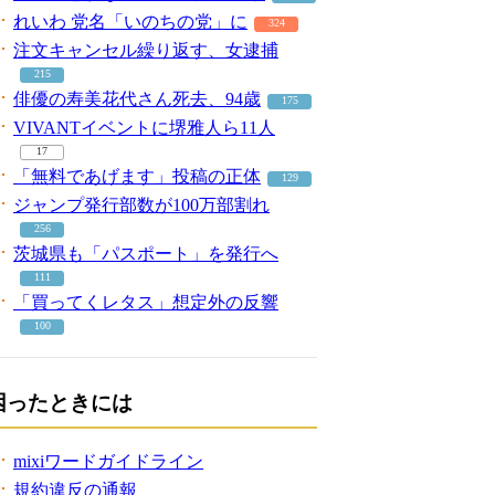
れいわ 党名「いのちの党」に
324
注文キャンセル繰り返す、女逮捕
215
俳優の寿美花代さん死去、94歳
175
VIVANTイベントに堺雅人ら11人
17
「無料であげます」投稿の正体
129
ジャンプ発行部数が100万部割れ
256
茨城県も「パスポート」を発行へ
111
「買ってくレタス」想定外の反響
100
困ったときには
mixiワードガイドライン
規約違反の通報