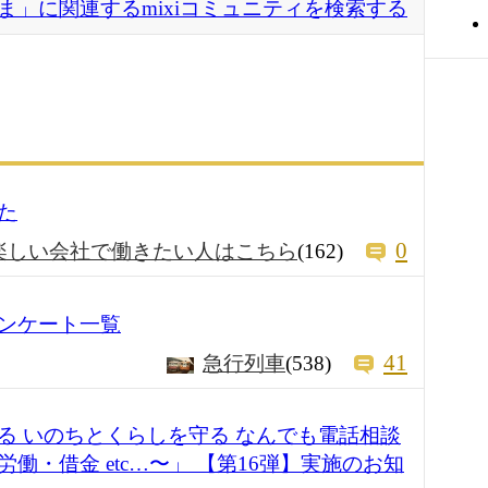
ま」に関連するmixiコミュニティを検索する
た
0
楽しい会社で働きたい人はこちら
(162)
ンケート一覧
41
急行列車
(538)
る いのちとくらしを守る なんでも電話相談
働・借金 etc…〜」 【第16弾】実施のお知