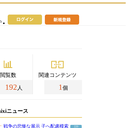
へ
閲覧数
関連コンテンツ
192
1
人
個
mixiニュース
戦争の悲惨な展示 子へ配慮模索
220