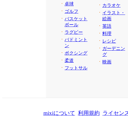
卓球
カラオケ
ゴルフ
イラスト・
バスケット
絵画
ボール
英語
ラグビー
料理
バドミント
レシピ
ン
ガーデニン
ボクシング
グ
柔道
映画
フットサル
mixiについて
利用規約
ライセン