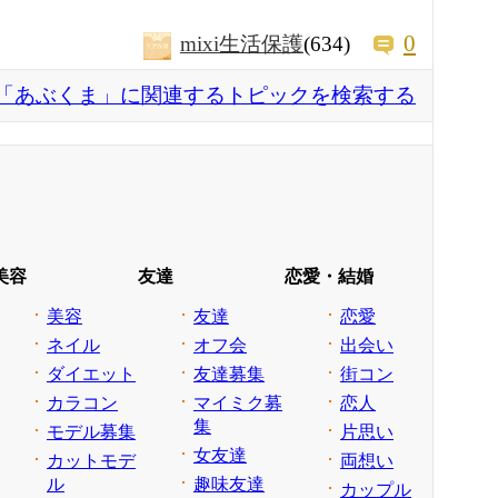
0
mixi生活保護
(634)
「あぶくま」に関連するトピックを検索する
美容
友達
恋愛・結婚
美容
友達
恋愛
ネイル
オフ会
出会い
ダイエット
友達募集
街コン
カラコン
マイミク募
恋人
集
モデル募集
片思い
女友達
カットモデ
両想い
ル
趣味友達
カップル