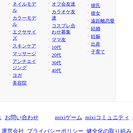
ネイルモデ
オフ会友達
彼氏
ル
カラオケ友
彼女
カラーモデ
達
遠距離恋愛
ル
コスプレ合
結婚
エクササイ
わせ募集
妊娠
ズ
ママ友
出産
スキンケア
10代
子育て
マッサージ
20代
アンチエイ
30代
ジング
40代
ヨガ
美容院
ス
お問い合わせ
mixiゲーム
mixiコミュニティ
運営会社
プライバシーポリシー
健全化の取り組み