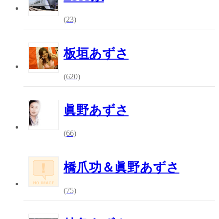
(23)
板垣あずさ
(620)
眞野あずさ
(66)
橋爪功＆眞野あずさ
(75)