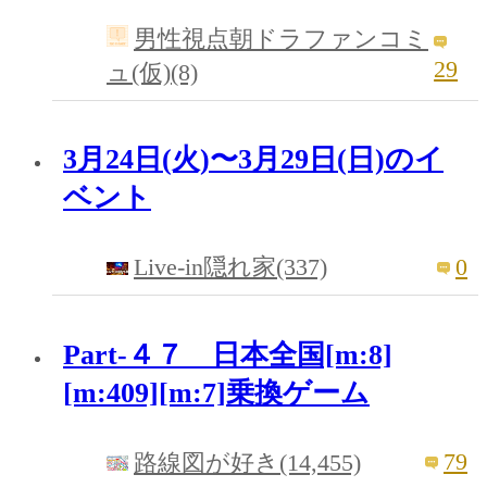
男性視点朝ドラファンコミ
29
ュ(仮)(8)
3月24日(火)〜3月29日(日)のイ
ベント
0
Live-in隠れ家(337)
Part-４７ 日本全国[m:8]
[m:409][m:7]乗換ゲーム
79
路線図が好き(14,455)