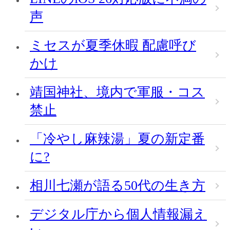
声
ミセスが夏季休暇 配慮呼び
かけ
靖国神社、境内で軍服・コス
禁止
「冷やし麻辣湯」夏の新定番
に?
相川七瀬が語る50代の生き方
デジタル庁から個人情報漏え