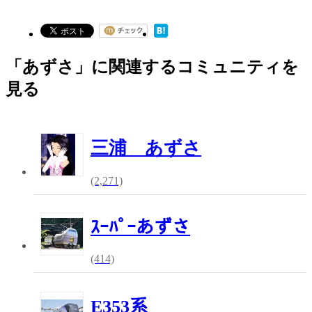
「あずさ」に関連するコミュニティを
見る
三浦 あずさ
(2,271)
ｽｰﾊﾟｰあずさ
(414)
E353系