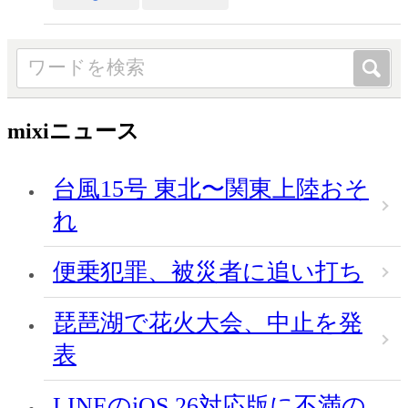
mixiニュース
台風15号 東北〜関東上陸おそ
れ
便乗犯罪、被災者に追い打ち
琵琶湖で花火大会、中止を発
表
LINEのiOS 26対応版に不満の