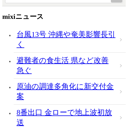
mixiニュース
台風13号 沖縄や奄美影響長引
く
避難者の食生活 県など改善
急ぐ
原油の調達多角化に新交付金
案
8番出口 金ローで地上波初放
送