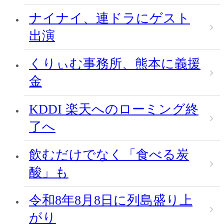
ナイナイ、連ドラにゲスト
出演
くりぃむ事務所、熊本に義援
金
KDDI 楽天へのローミング終
了へ
飲むだけでなく「食べる炭
酸」も
令和8年8月8日に列島盛り上
がり