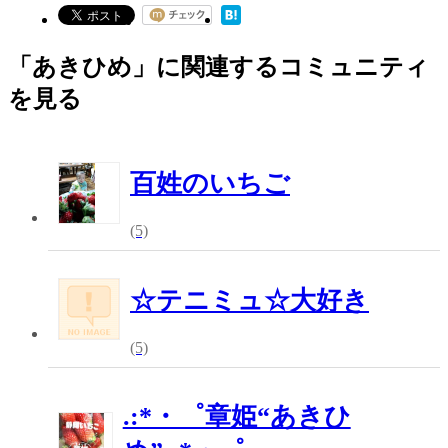
「あきひめ」に関連するコミュニティ
を見る
百姓のいちご
(5)
☆テニミュ☆大好き
(5)
.:*・゜章姫“あきひ