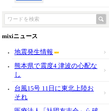
mixiニュース
地震発生情報
熊本県で震度4 津波の心配な
し
台風15号 11日に東北上陸お
それ
医療法人「社団友志会」ら破