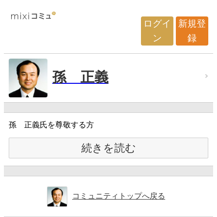
ログイ
新規登
ン
録
孫 正義
孫 正義氏を尊敬する方
続きを読む
コミュニティトップへ戻る