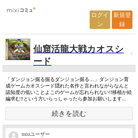
ログイ
新規登
ン
録
仙窟活龍大戦カオスシ
ード
「ダンジョン掘る掘るダンジョン掘る…」ダンジョン育
成ゲームカオスシード隠れた名作と言われながらなんと
認知度の低いことよこのゲームが忘れられない!!移植か続
編求む!!という方いらっしゃったら参加お願いします...
続きを読む
mixiユーザー