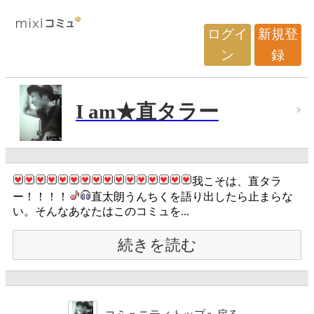
ログイ
新規登
ン
録
I am★直タラー
我こそは、直タラ
ー！！！！
直太朗うんちくを語り出したら止まらな
い。そんなあなたはこのコミュを...
続きを読む