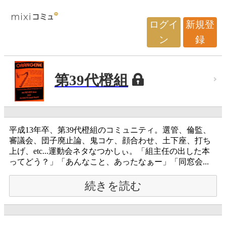
ログイ
新規登
ン
録
第39代橙組
平成13年卒、第39代橙組のコミュニティ。選管、倫監、
審議会、団子廃止論、鬼コケ、顔合わせ、土下座、打ち
上げ、etc...運動会ネタなつかしぃ。「組主任の出した本
ってどう？」「あんなこと、あったなぁー」「同窓会...
続きを読む