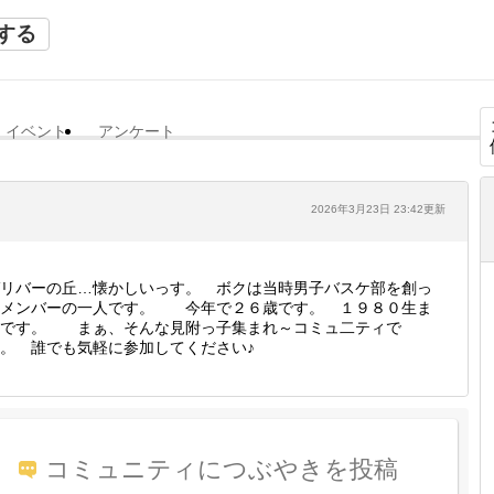
する
イベント
アンケート
2026年3月23日 23:42更新
リバーの丘…懐かしいっす。 ボクは当時男子バスケ部を創っ
たメンバーの一人です。 今年で２６歳です。 １９８０生ま
れです。 まぁ、そんな見附っ子集まれ～コミュ二ティで
。 誰でも気軽に参加してください♪
コミュニティにつぶやきを投稿