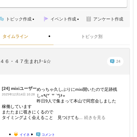
トピック作成
イベント作成
アンケート作成
タイムライン
トピック別
４６・４７生まれﾁｰﾑ☆
24
[24]
mixiユーザー
めっちゃ久しぶりにmixi開いたので足跡残
2025年12月14日 10:28
し«٩(*´ ꒳ `*)۶»
昨日9人で集まって本山で同窓会しました
稼働しています
またたまに覗きにくるので
タイミングよく会えること 見つけても...
続きを見る
イイネ！
コメント