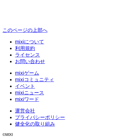
このページの上部へ
mixiについて
利用規約
ライセンス
お問い合わせ
mixiゲーム
mixiコミュニティ
イベント
mixiニュース
mixiワード
運営会社
プライバシーポリシー
健全化の取り組み
©MIXI