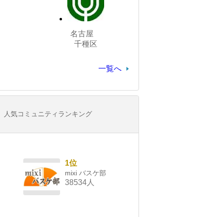
名古屋
千種区
一覧へ
人気コミュニティランキング
1位
mixi バスケ部
38534人