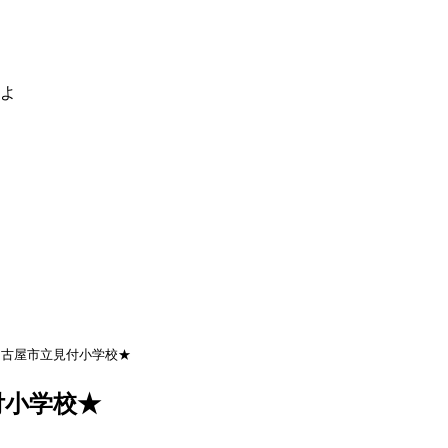
るよ
名古屋市立見付小学校★
付小学校★