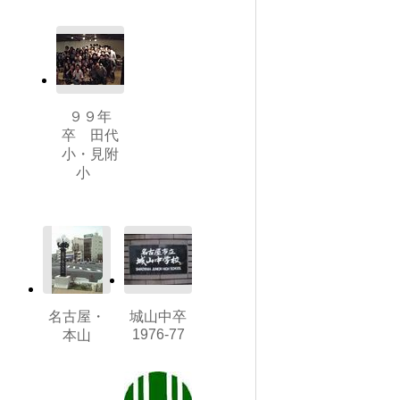
９９年
卒 田代
小・見附
小
名古屋・
城山中卒
1976-77
本山