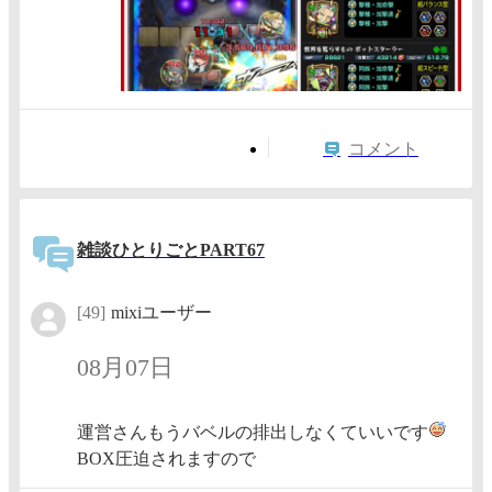
コメント
雑談ひとりごとPART67
[49]
mixiユーザー
08月07日
運営さんもうバベルの排出しなくていいです
BOX圧迫されますので