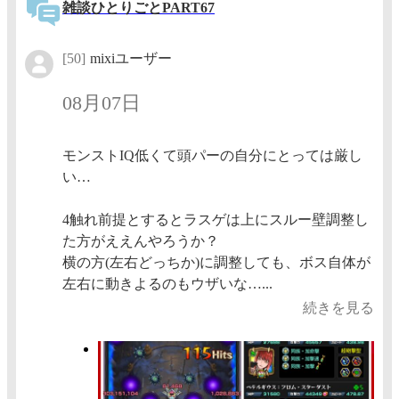
雑談ひとりごとPART67
[50]
mixiユーザー
08月07日
モンストIQ低くて頭パーの自分にとっては厳し
い…
4触れ前提とするとラスゲは上にスルー壁調整し
た方がええんやろうか？
横の方(左右どっちか)に調整しても、ボス自体が
左右に動きよるのもウザいな…...
続きを見る