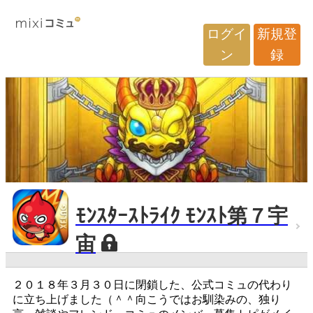
ログイ
新規登
ン
録
ﾓﾝｽﾀｰｽﾄﾗｲｸ ﾓﾝｽﾄ第７宇
宙
２０１８年３月３０日に閉鎖した、公式コミュの代わり
に立ち上げました（＾＾向こうではお馴染みの、独り