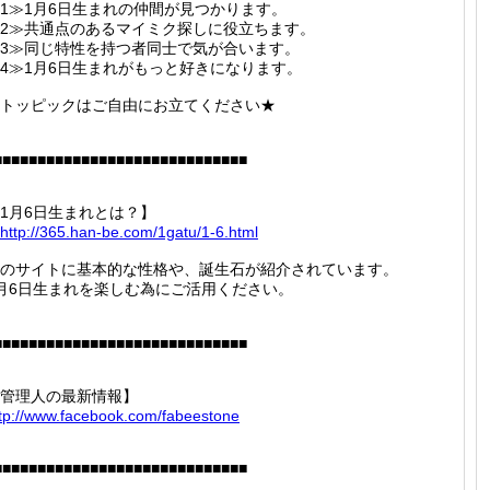
1≫1月6日生まれの仲間が見つかります。
2≫共通点のあるマイミク探しに役立ちます。
3≫同じ特性を持つ者同士で気が合います。
4≫1月6日生まれがもっと好きになります。
トッピックはご自由にお立てください★
■■■■■■■■■■■■■■■■■■■■■■■■■■■■■
1月6日生まれとは？】
http://
365.han
-be.com
/1gatu/
1-6.htm
l
のサイトに基本的な性格や、誕生石が紹介されています。
月6日生まれを楽しむ為にご活用ください。
■■■■■■■■■■■■■■■■■■■■■■■■■■■■■
管理人の最新情報】
tp://
www.fac
ebook.c
om/fabe
estone
■■■■■■■■■■■■■■■■■■■■■■■■■■■■■