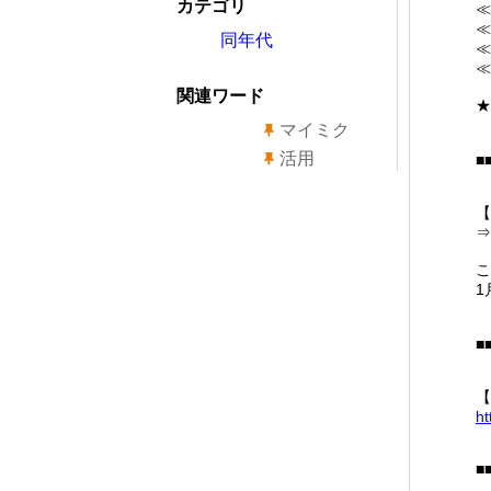
カテゴリ
≪
≪
同年代
≪
≪
関連ワード
★
マイミク
活用
■
【
⇒
こ
1
■
【
ht
■