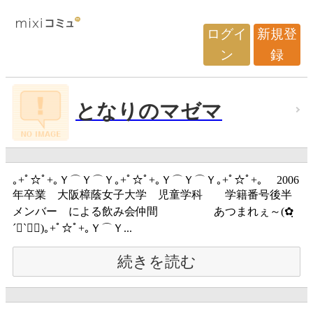
ログイ
新規登
ン
録
となりのマゼマ
｡+ﾟ☆ﾟ+｡Ｙ⌒Ｙ⌒Ｙ｡+ﾟ☆ﾟ+｡Ｙ⌒Ｙ⌒Ｙ｡+ﾟ☆ﾟ+｡ 2006
年卒業 大阪樟蔭女子大学 児童学科 学籍番号後半
メンバー による飲み会仲間 あつまれぇ～(✿ฺ
´∀`✿ฺ)｡+ﾟ☆ﾟ+｡Ｙ⌒Ｙ...
続きを読む