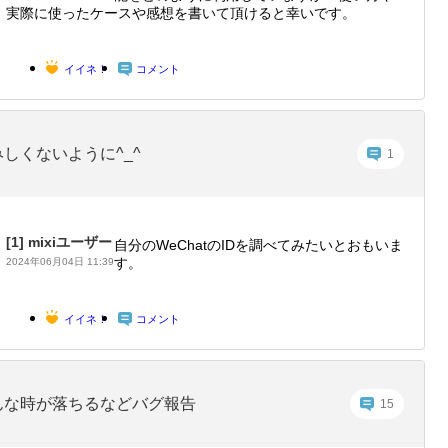
実際に使ったケースや感想を書いて頂けると幸いです。
イイネ！
コメント
みしくないように^_^
1
[1]
mixiユーザー
自分のWeChatのIDを調べてみたいとおもいま
す。
2024年06月04日 11:39
イイネ！
コメント
んな時が落ちるなどバグ報告
15