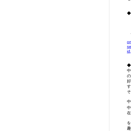
◆
i
A
o
s
id
◆
中
の
好
す
そ
中
中
在
を
趣