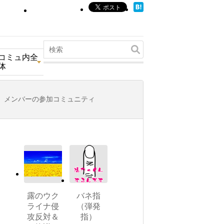
コミュ内全
体
メンバーの参加コミュニティ
露のウク
バネ指
ライナ侵
（弾発
攻反対＆
指）