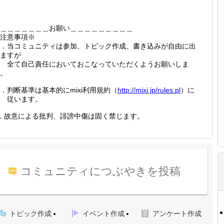
＿＿＿＿＿＿＿お願い＿＿＿＿＿＿＿＿＿
注意事項※
．当コミュニティは参加、トピック作成、書き込みが自由に出
ますが
全て自己責任においておこなっていただくようお願いしま
。
．判断基準は基本的にmixi利用規約（
http://
mixi.jp
/rules.
pl
）に
従います。
．故意による批判、誹謗中傷は固く禁じます。
コミュニティにつぶやきを投稿
トピック作成
イベント作成
アンケート作成