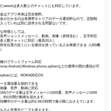
たweixinは多人数とのチャットにも対応しています。
金はアプリ本体は完全無料。
金がかかるのは各携帯キャリアのデータ通信料なので、定額制
入っていれば別に請求される問題ないです。
な特徴としては、
音声ショットメッセージ、動画、画像（表情含む）、文字対応
多人数チャットに対応（最高20人）
所在位置の近くにいる微信を使っている人を検索できる（LBS機
）
種のプラットフォーム対応
Phone,Android,Windows phone,sybianなどの携帯の間の通信が可
sybianとは、NOKIA対応OS
ータ通信量を節約できる
画像、音声、動画に対応
Mのデータ量は文字メッセージ1000通、音声メッセージ1000
、約1分間の動画を送れます。
待機中のデータ量は約2.4K/1時間で最小限におさえています。
ちろん世界中どこでも使えます。