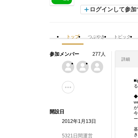
ログインして参加
トップ
つぶやき
トピック
参加メンバー
277人
詳細
■
る
◆
w
が
開設日
今
ー
2012年1月13日
基
き
5321日間運営