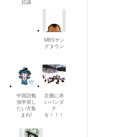
抗議
MBSヤン
グタウン
中国語勉
左腕に赤
強学習し
いバンダ
たい方集
ナ
まれ!
を！！！