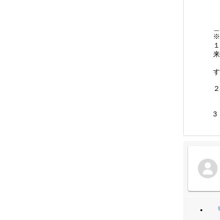
＿
※
１
来
す
２
3