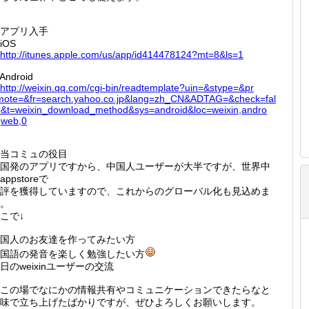
アプリ入手
OS
http://
itunes.
apple.c
om/us/a
pp/id41
4478124
?mt=8&l
s=1
ndroid
http://
weixin.
qq.com/
cgi-bin
/readte
mplate?
uin=&st
ype=&pr
mote=&
fr=sear
ch.yaho
o.co.jp
&lang=z
h_CN&AD
TAG=&ch
eck=fal
e&t=we
ixin_do
wnload_
method&
sys=and
roid&lo
c=weixi
n,andro
,web,
0
当コミュの役目
国発のアプリですから、中国人ユーザーが大半ですが、世界中
appstoreで
評を獲得していますので、これからのグローバル化も見込めま
。
こで↓
国人のお友達を作ってみたい方
国語の発音を楽しく勉強したい方
日のweixinユーザーの交流
この場でなにかの情報共有やコミュニケーションできたらなと
味で立ち上げたばかりですが、ぜひよろしくお願いします。