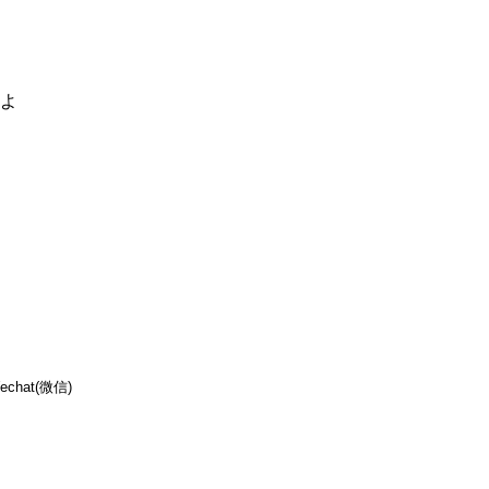
るよ
echat(微信)