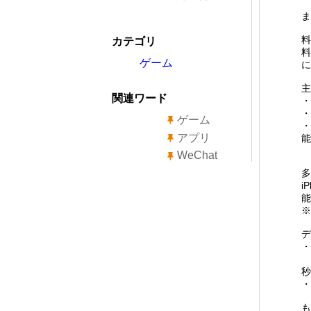
ま
料
カテゴリ
料
ゲーム
に
主
関連ワード
・
・
ゲーム
・
アプリ
能
WeChat
多
i
能
※
デ
・
1
秒
・
も