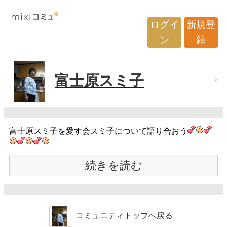
ログイ
新規登
ン
録
富士原スミ子
富士原スミ子を愛す会スミ子について語り合おう
続きを読む
コミュニティトップへ戻る