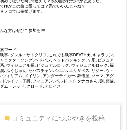
初めて聴いた時､間違えてＶ系の曲かけたのかと思った。
てゆかこの曲に限ってはＶ系でいいんじゃね？
Ａメロでは拳挙げます。
んな方はぜひご参加を!!!!
索ワード
執事､グレル・サトクリフ､これでも執事DEATH★､キャラソン､
ャラクターソング､ヘドバン､ヘッドバンキング､Ｖ系､ビジュア
系､ヴィジュアル系､ビジュアルロック､ヴィジュアルロック､福
潤､ふくじゅん､セバスチャン､シエル､エリザベス､リジー､ウィ
､ウィリアム､メイリン､アンダーテイカー､葬儀屋､ソーマ､アグ
､ドルイット子爵､フィニアン､バルドロイ､タナカさん､劉､藍猫､
ダム・レッド､クロード､アロイス
コミュニティにつぶやきを投稿