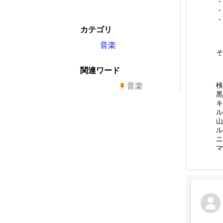
・
・
・
カテゴリ
音楽
そ
関連ワード
検
音楽
黒
キ
ル
山
ル
ニ
マ