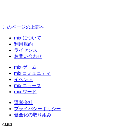
このページの上部へ
mixiについて
利用規約
ライセンス
お問い合わせ
mixiゲーム
mixiコミュニティ
イベント
mixiニュース
mixiワード
運営会社
プライバシーポリシー
健全化の取り組み
©MIXI