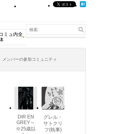
コミュ内全
体
メンバーの参加コミュニティ
DIR EN
グレル・
GREY～
サトクリ
※25歳以
フ(執事)