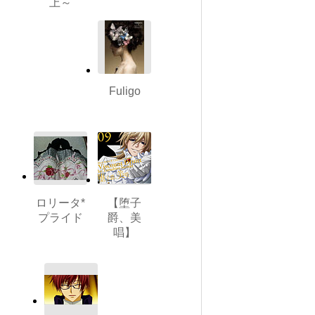
上～
Fuligo
ロリータ*
【堕子
プライド
爵、美
唱】