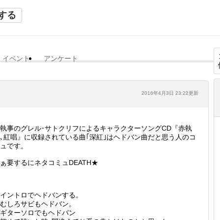
する
イベント
アンケート
2016年4月3日 23:22更新
執事のグレル･サトクリフによるキャラクターソングCD『赤執
､紅唱』に収録されている曲｢深紅｣はヘドバン曲だと思う人のコ
ュです。
ぁ要するにネタコミュDEATH★
イントロでヘドバンする。
むしろサビもヘドバン。
ギターソロでもヘドバン