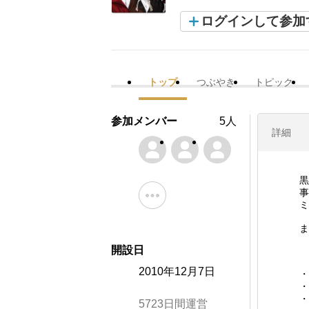
ログインして参加
トップ
つぶやき
トピック
参加メンバー
5人
詳細
黒
事
ミ
ま
開設日
2010年12月7日
・
・
・
5723日間運営