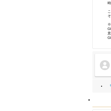
時
こ
そ
※
G
意
G