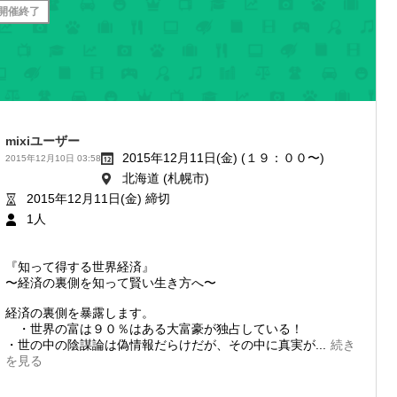
開催終了
mixiユーザー
2015年12月11日(金) (１９：００〜)
2015年12月10日 03:58
北海道 (札幌市)
2015年12月11日(金) 締切
1人
『知って得する世界経済』
〜経済の裏側を知って賢い生き方へ〜
経済の裏側を暴露します。
・世界の富は９０％はある大富豪が独占している！
・世の中の陰謀論は偽情報だらけだが、その中に真実が...
続き
を見る