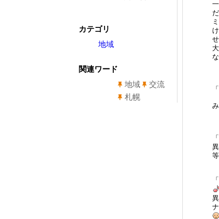
一
だ
ミ
カテゴリ
け
せ
地域
大
な
関連ワード
地域
交流
「
札幌
み
「
異
等
「
異
ナ