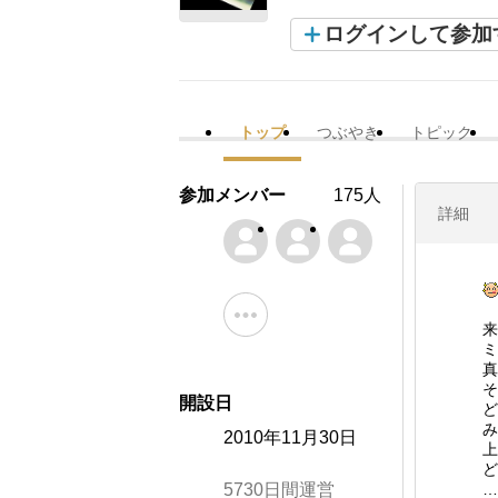
ログインして参加
トップ
つぶやき
トピック
参加メンバー
175人
詳細
来
ミ
真
そ
開設日
ど
み
2010年11月30日
上
ど
5730日間運営
…