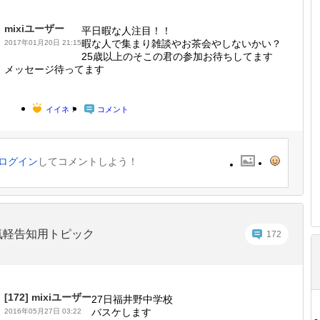
mixiユーザー
平日暇な人注目！！
暇な人で集まり雑談やお茶会やしないかい？
2017年01月20日 21:15
25歳以上のそこの君の参加お待ちしてます
メッセージ待ってます
イイネ！
コメント
ログイン
してコメントしよう！
気軽告知用トピック
172
[172]
mixiユーザー
27日福井野中学校
バスケします
2016年05月27日 03:22