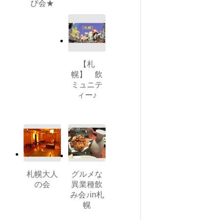
び会★
【札
幌】 飲
ミュニテ
ィー♪
札幌大人
グルメな
の会
異業種飲
み会♪in札
幌