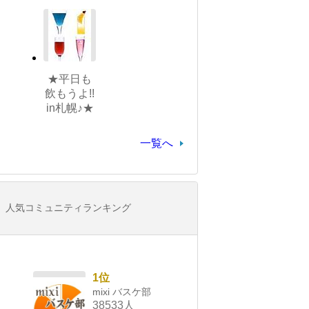
★平日も
飲もうよ!!
in札幌♪★
一覧へ
人気コミュニティランキング
1位
mixi バスケ部
38533人