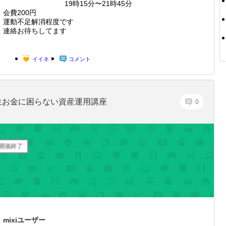
19時15分〜21時45分
会費200円
運動不足解消程度です
連絡お待ちしてます
イイネ！
コメント
生お金に困らない資産運用講座
0
開催終了
mixiユーザー