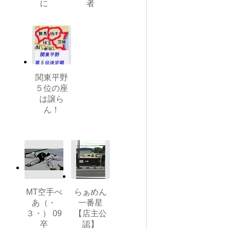
に
者
関東平野
５位の座
は譲ら
ん！
MT空手べ
らぁめん
あ（・
一番星
３・） 09
【店主公
卒
認】