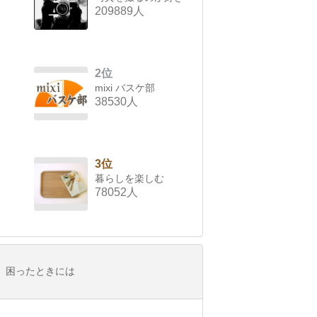
209889人
2位
mixi バスケ部
38530人
3位
暮らしを楽しむ
78052人
困ったときには