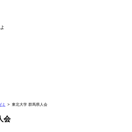
るよ
ゼミ
東北大学 群馬県人会
人会