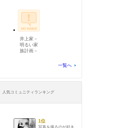
井上家－
明るい家
族計画－
一覧へ
人気コミュニティランキング
1位
写真を撮るのが好き