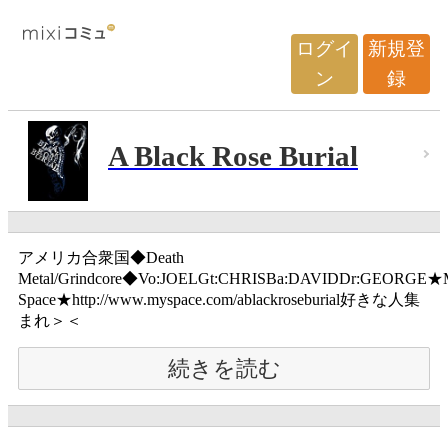
ログイ
新規登
ン
録
A Black Rose Burial
アメリカ合衆国◆Death
Metal/Grindcore◆Vo:JOELGt:CHRISBa:DAVIDDr:GEORGE★
Space★http://www.myspace.com/ablackroseburial好きな人集
まれ＞＜
続きを読む