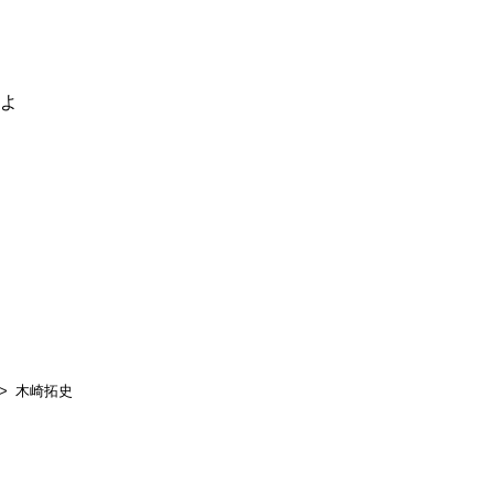
るよ
木崎拓史