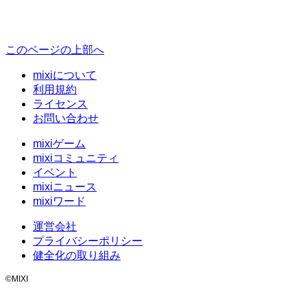
このページの上部へ
mixiについて
利用規約
ライセンス
お問い合わせ
mixiゲーム
mixiコミュニティ
イベント
mixiニュース
mixiワード
運営会社
プライバシーポリシー
健全化の取り組み
©MIXI