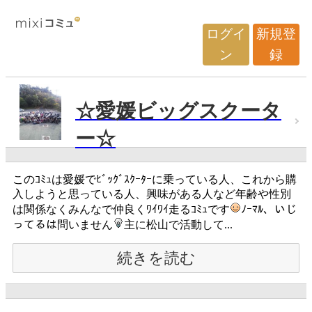
ログイ
新規登
ン
録
☆愛媛ビッグスクータ
ー☆
このｺﾐｭは愛媛でﾋﾞｯｸﾞｽｸｰﾀｰに乗っている人、これから購
入しようと思っている人、興味がある人など年齢や性別
は関係なくみんなで仲良くﾜｲﾜｲ走るｺﾐｭです
ﾉｰﾏﾙ、いじ
ってるは問いません
主に松山で活動して...
続きを読む