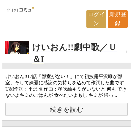
ログイ
新規登
ン
録
けいおん!!劇中歌／Ｕ
＆I
けいおん!!17話「部室がない！」にて初披露平沢唯が部
室、そして妹憂に感謝の気持ちを込めて作詞した曲です
U&I作詞：平沢唯 作曲：琴吹紬キミがいないと 何も でき
ないよキミのごはんが 食べたいよもし キミが 帰っ...
続きを読む