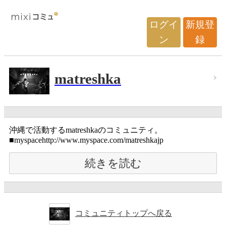
ログイ
新規登
ン
録
matreshka
沖縄で活動するmatreshkaのコミュニティ。
■myspacehttp://www.myspace.com/matreshkajp
続きを読む
コミュニティトップへ戻る