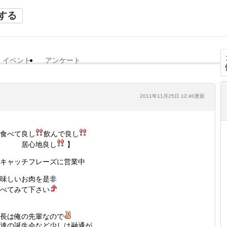
する
イベント
アンケート
2011年11月25日 12:40更新
食べて良し
飲んで良し
居心地良し
】
キャッチフレーズに営業中
味しいお肉を是非
べてみて下さい
長は俺の先輩なので
達の誕生会など少しは融通が