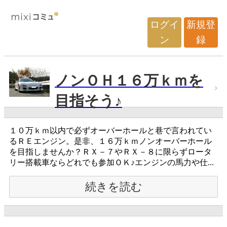
ログイ
新規登
ン
録
ノンＯＨ１６万ｋｍを
目指そう♪
１０万ｋｍ以内で必ずオーバーホールと巷で言われてい
るＲＥエンジン。是非、１６万ｋｍノンオーバーホール
を目指しませんか？ＲＸ－７やＲＸ－８に限らずロータ
リー搭載車ならどれでも参加ＯＫ♪エンジンの馬力や仕...
続きを読む