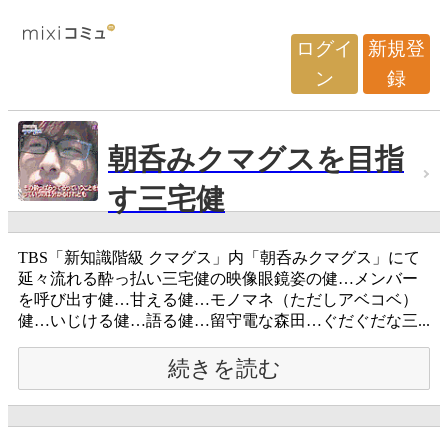
ログイ
新規登
ン
録
朝呑みクマグスを目指
す三宅健
TBS「新知識階級 クマグス」内「朝呑みクマグス」にて
延々流れる酔っ払い三宅健の映像眼鏡姿の健…メンバー
を呼び出す健…甘える健…モノマネ（ただしアベコベ）
健…いじける健…語る健…留守電な森田…ぐだぐだな三...
続きを読む