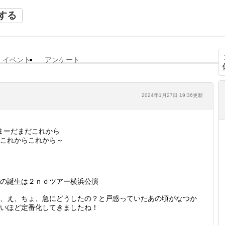
する
イベント
アンケート
2024年1月27日 19:36更新
まーだまだこれから
これからこれから～
の誕生は２ｎｄツアー横浜公演
、え、ちょ、急にどうしたの？と戸惑っていたあの頃がなつか
いほど定番化してきましたね！