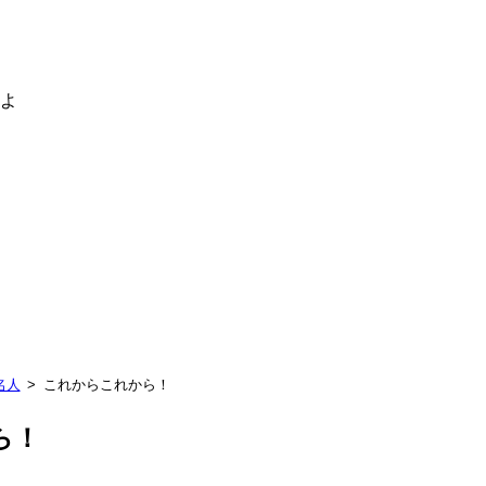
るよ
名人
これからこれから！
ら！