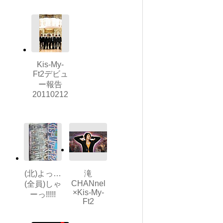
Kis-My-
Ft2デビュ
ー報告
20110212
(北)よっ…
滝
CHANnel
(全員)しゃ
×Kis-My-
ーっ!!!!!
Ft2