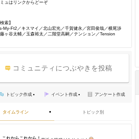
ミュはリンクからどーぞ
検索】
is-My-Ft2／キスマイ／北山宏光／千賀健永／宮田俊哉／横尾渉
藤ヶ谷太輔／玉森裕太／二階堂高嗣／テンション／Tension
コミュニティにつぶやきを投稿
トピック作成
イベント作成
アンケート作成
タイムライン
トピック別
これからこれから！