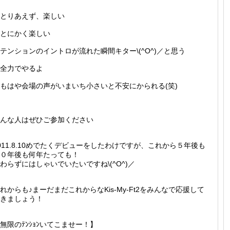
とりあえず、楽しい
とにかく楽しい
テンションのイントロが流れた瞬間キター\(^O^)／と思う
全力でやるよ
もはや会場の声がいまいち小さいと不安にかられる(笑)
んな人はぜひご参加ください
011.8.10めでたくデビューをしたわけですが、これから５年後も
０年後も何年たっても！
わらずにはしゃいでいたいですね\(^O^)／
れからも♪まーだまだこれからなKis-My-Ft2をみんなで応援して
きましょう！
無限のﾃﾝｼｮﾝいてこませー！】