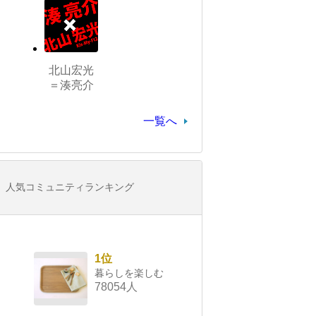
北山宏光
＝湊亮介
一覧へ
人気コミュニティランキング
1位
暮らしを楽しむ
78054人