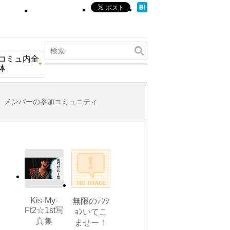
コミュ内全
体
メンバーの参加コミュニティ
Kis-My-
無限のﾃﾝｼ
Ft2☆1st写
ｮﾝいてこ
真集
ませー！