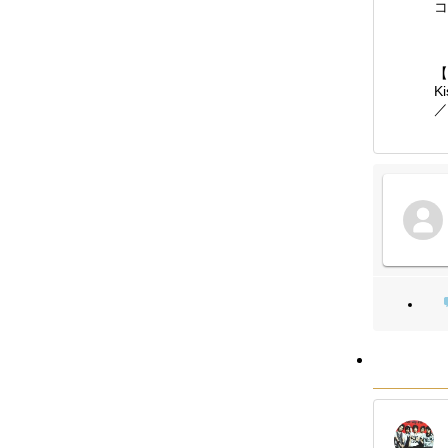
コ
【
K
／