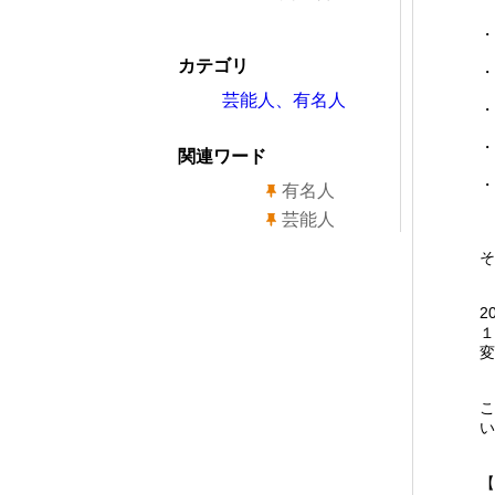
・
カテゴリ
・
芸能人、有名人
・
・
関連ワード
・
有名人
芸能人
そ
2
１
変
こ
い
【