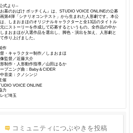
-公式より--
お墓のおばけ ボッチくん』は、STUDIO VOICE ONLINEの公募
画第4弾「シナリオコンテスト」から生まれた人形劇です。本公
は、しまおまほのオリジナルキャラクターと全13話のタイトル
元にストーリーを作成して応募するというもの。全作品の中か
しまおまほが入選作品を選出し、脚色・演出を加え、人形劇と
て作り上げました。
製作
督・キャラクター制作／しまおまほ
像監督／近藤大介
形制作・人形動作指導／山田はるか
ープニング曲：Baby＆CIDER
中音楽：クノシンジ
主催
TUDIO VOICE ONLINE
協力
レビ埼玉
コミュニティにつぶやきを投稿