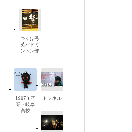
つくば秀
英バドミ
ントン部
1997年卒
トンネル
業・岐阜
高校