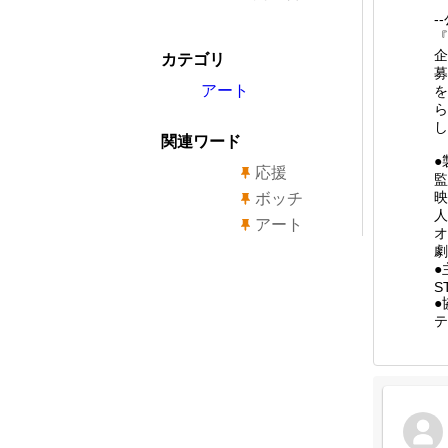
-
『
企
カテゴリ
募
アート
を
ら
し
関連ワード
●
応援
監
映
ボッチ
人
アート
オ
劇
●
S
●
テ