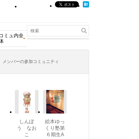
コミュ内全
体
メンバーの参加コミュニティ
しんぽ
絵本ゆっ
う なお
くり塾第
こ
６期生A