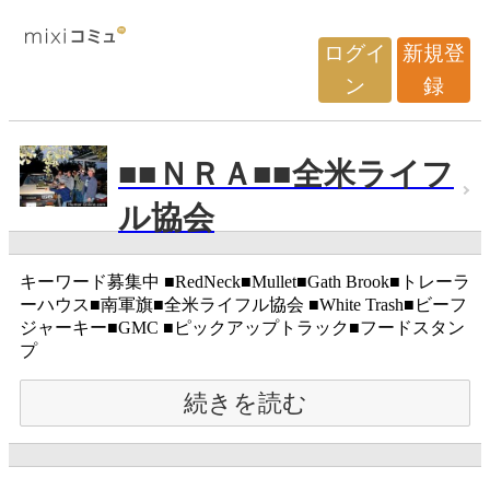
ログイ
新規登
ン
録
■■ＮＲＡ■■全米ライフ
ル協会
キーワード募集中 ■RedNeck■Mullet■Gath Brook■トレーラ
ーハウス■南軍旗■全米ライフル協会 ■White Trash■ビーフ
ジャーキー■GMC ■ピックアップトラック■フードスタン
プ
続きを読む