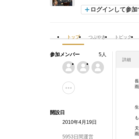
ログインして参加
トップ
つぶやき
トピック
参加メンバー
5人
詳細
長
雨
生
開設日
も
2010年4月19日
天
雨
5953日間運営