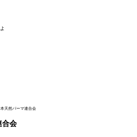
るよ
日本天然パーマ連合会
連合会