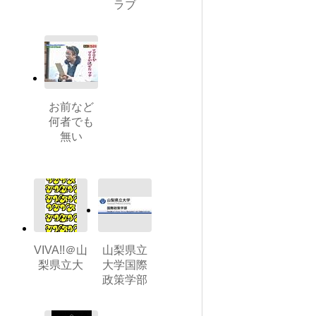
ラブ
お前など
何者でも
無い
VIVA!!＠山
山梨県立
梨県立大
大学国際
政策学部