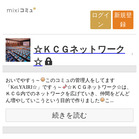
ログイ
新規登
ン
録
☆ＫＣＧネットワーク
☆
おいでやすぅ～
このコミュの管理人をしてます
「Kei.YAIRI☆」ですぅ～
☆ＫＣＧネットワーク☆は、
ＫＣＧ内でのネットワークを広げていき、仲間をどんど
ん増やしていこうという目的で作りました
こ...
続きを読む