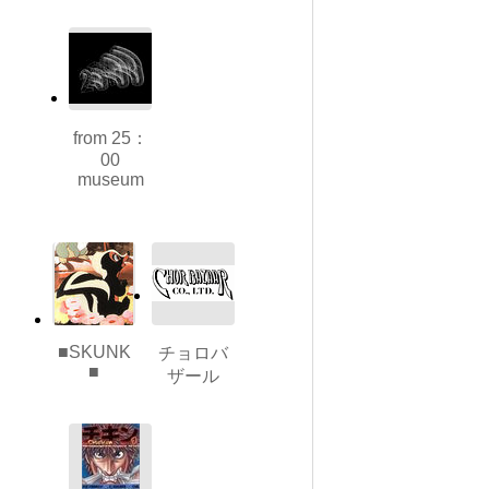
from 25：
00
museum
■SKUNK
チョロバ
■
ザール