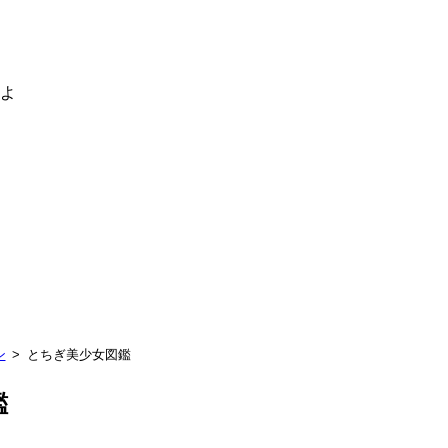
るよ
ン
とちぎ美少女図鑑
鑑