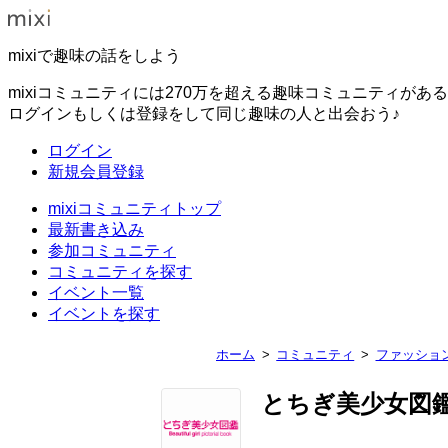
mixiで趣味の話をしよう
mixiコミュニティには270万を超える趣味コミュニティがあ
ログインもしくは登録をして同じ趣味の人と出会おう♪
ログイン
新規会員登録
mixiコミュニティトップ
最新書き込み
参加コミュニティ
コミュニティを探す
イベント一覧
イベントを探す
ホーム
コミュニティ
ファッショ
とちぎ美少女図