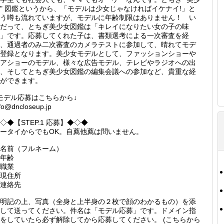
" 図鑑というから、「モデルは少女じゃなければイケナイ!」と
う噂も流れていますが、モデルに年齢制限はありません！ い
だって、とちぎ美少女図鑑は「キレイになりたい女の子の味
」です。応募してくれた子は、書類選考による一次審査を経
、通過者のみ二次審査のカメラテストに参加して、晴れてモデ
登録となります。美少女モデルとして、ファッションショーや
アショーのモデル、様々な広告モデル、テレビやラジオへの出
、そしてとちぎ美少女図鑑の編集会議への参加など、貴重な経
ができます。
モデル応募はこちらから↓
fo@dncloseup.jp
◇◆【STEP.1 応募】◆◇◆
ータイからでもOK。自薦他薦は問いません。
名前（フルネーム）
年齢
職業
現住所
連絡先
明記の上、写真（全身と上半身の２枚で顔のわかるもの）を添
して送ってください。件名は「モデル応募」です。ドメイン指
をしていたら必ず解除してから応募してください。 (こちらから