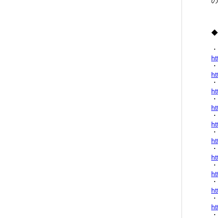
の
◆
・
ht
・
ht
・
ht
・
ht
・
ht
・
ht
・
ht
・
ht
・
ht
・
ht
・