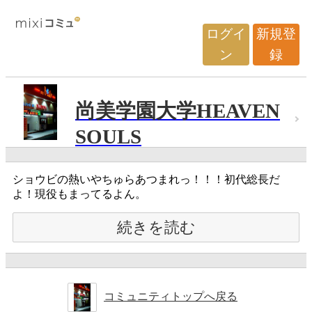
ログイ
新規登
ン
録
尚美学園大学HEAVEN
SOULS
ショウビの熱いやちゅらあつまれっ！！！初代総長だ
よ！現役もまってるよん。
続きを読む
コミュニティトップへ戻る