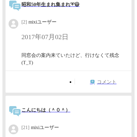
昭和50年生まれ集まれ➰😃
[2]
mixiユーザー
2017年07月02日
同窓会の案内来ていたけど、行けなくて残念
(T_T)
コメント
こんにちは（＾０＾）
[21]
mixiユーザー