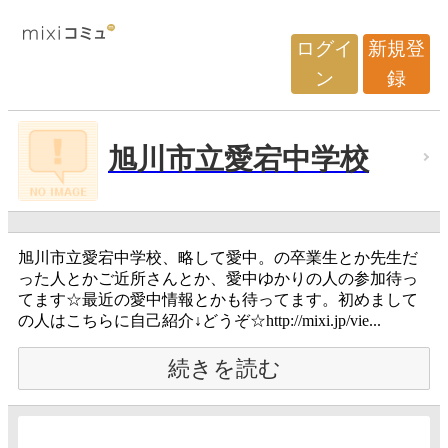
ログイ
新規登
ン
録
旭川市立愛宕中学校
旭川市立愛宕中学校、略して愛中。の卒業生とか先生だ
った人とかご近所さんとか、愛中ゆかりの人の参加待っ
てます☆最近の愛中情報とかも待ってます。初めまして
の人はこちらに自己紹介↓どうぞ☆http://mixi.jp/vie...
続きを読む