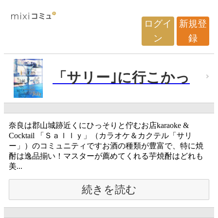
ログイ
新規登
ン
録
「サリー｣に行こかっ
奈良は郡山城跡近くにひっそりと佇むお店karaoke &
Cocktail 「Ｓａｌｌｙ」（カラオケ＆カクテル「サリ
ー」）のコミュニティですお酒の種類が豊富で、特に焼
酎は逸品揃い！マスターが薦めてくれる芋焼酎はどれも
美...
続きを読む