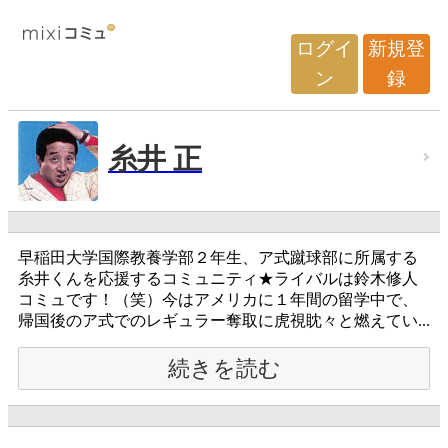
ログイ
新規登
ン
録
糸井 正
早稲田大学国際教養学部２年生、ア式蹴球部に所属する
糸井くんを応援するコミュニティ★ライバルは鈴木修人
コミュです！（笑）今はアメリカに１年間の留学中で、
帰国後のア式でのレギュラー奪取に虎視眈々と燃えてい...
続きを読む